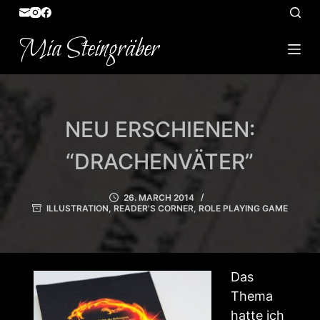
S
k
Mia Steingräber
i
p
t
o
NEU ERSCHIENEN:
c
o
“DRACHENVÄTER”
n
t
26. MARCH 2014
e
ILLUSTRATION
,
READER'S CORNER
,
ROLE PLAYING GAME
n
t
Das
Thema
hatte ich