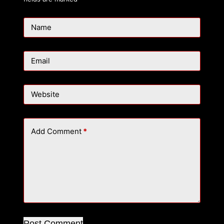
Name
Email
Website
Add Comment
*
Post Comment