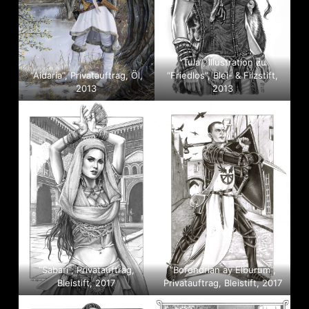
“Tula”, Illustration zu
“Aidaria”, Privatauftrag, Öl,
“Friedlos”, Blei- & Filzstift,
2013
2013
“Sabari”, Privatauftrag,
“Borondrian ay Elburum”,
Bleistift, 2017
Privatauftrag, Bleistift, 2017