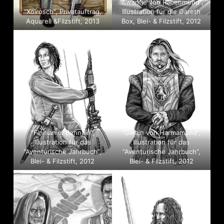
“Swantje von Rabenmund”,
“Xolrosch”, Privatauftrag,
Illustration für die Gareth
Aquarell &Filzstift, 2013
Box, Blei- & Filzstift, 2012
“Finnian ui Bennain”,
“Gwain von Harmamund”,
Illustration für das
Illustration für das
“Aventurische Jahrbuch”,
“Aventurische Jahrbuch”,
Blei- & Filzstift, 2012
Blei- & Filzstift, 2012