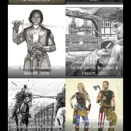
“Freudenfest”, Illustration
“Das Licht der Nachtkerzen”,
für die Gareth Box, Blei- &
Bleistift, 2016
Filzstift, 2012
Thorwaler Piratin &
Gestechsszene, Illustration
Thorwaler Schiffsbauer