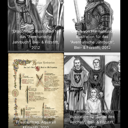
“Draconiter”, Illustration für
“Gwain von Harmamund”,
das “Aventurische
Illustration für das
Jahrbuch”, Blei- & Filzstift,
“Aventurische Jahrbuch”,
2012
Blei- & Filzstift, 2012
“Familie Löwenhaupt”,
Seite des “Rondrariums”,
Illustration zu “Schild des
Privatauftrag, Aquarell
Reiches”, Blei- & Filzstift,
&Filzstift, 2010
2007