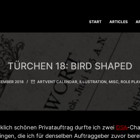
START
ARTICLES
A
TÜRCHEN 18: BIRD SHAPED
CEMBER 2018
ARTVENT CALENDAR
,
ILLUSTRATION
,
MISC
,
ROLE PLA
rklich schönen Privatauftrag durfte ich zwei
DSA
-Cha
gen, die ich für denselben Auftraggeber zuvor berei