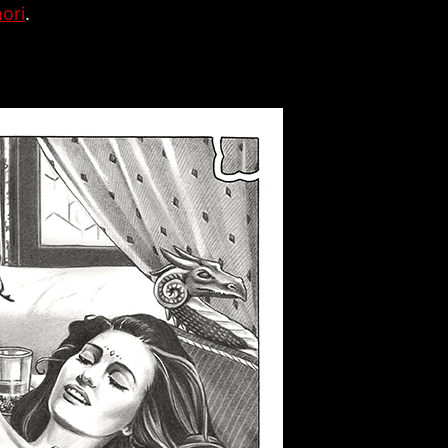
ori
.