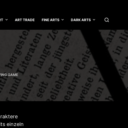
RT
ART TRADE
FINE ARTS
DARK ARTS
YING GAME
raktere
ts einzeln