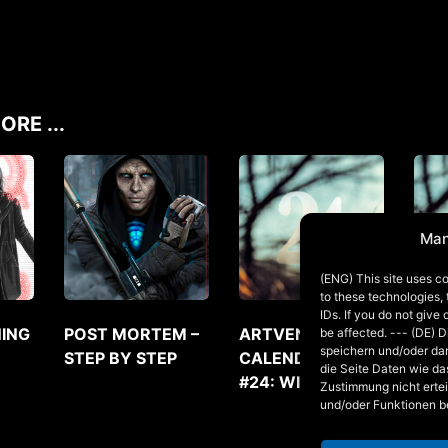
ORE ...
Man
(ENG) This site uses co
to these technologies,
IDs. If you do not give
ING
POST MORTEM –
ARTVENT
ART
be affected. --- (DE) 
speichern und/oder da
STEP BY STEP
CALENDAR DOOR
CAL
die Seite Daten wie da
#24: WILLOW
#23
Zustimmung nicht ertei
und/oder Funktionen b