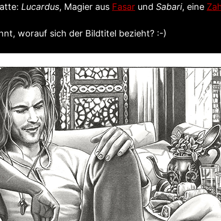
atte:
Lucardus
, Magier aus
Fasar
und
Sabari
, eine
Zah
nt, worauf sich der Bildtitel bezieht? :-)