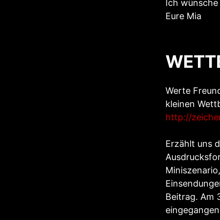
Ich wünsche 
Eure Mia
WETT
Werte Freund
kleinen Wett
http://zeich
Erzählt uns 
Ausdrucksfor
Miniszenario
Einsendungen
Beitrag. Am 
eingegangen 