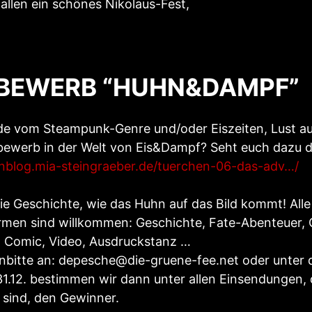
allen ein schönes Nikolaus-Fest,
BEWERB “HUHN&DAMPF”
e vom Steampunk-Genre und/oder Eiszeiten, Lust au
bewerb in der Welt von Eis&Dampf? Seht euch dazu di
enblog.mia-steingraeber.de/tuerchen-06-das-adv…/
die Geschichte, wie das Huhn auf das Bild kommt! Alle
men sind willkommen: Geschichte, Fate-Abenteuer, 
, Comic, Video, Ausdruckstanz …
bitte an: depesche@die-gruene-fee.net oder unter 
31.12. bestimmen wir dann unter allen Einsendungen, d
sind, den Gewinner.