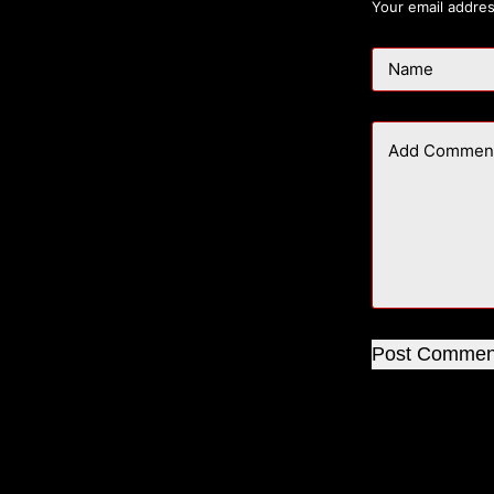
Your email addres
Name
Add Commen
Post Commen