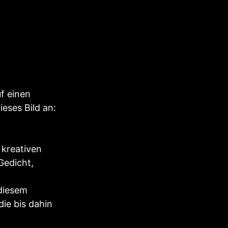
f einen
eses Bild an:
 kreativen
Gedicht,
diesem
ie bis dahin