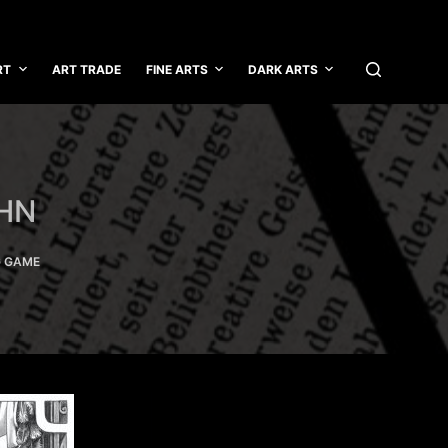
RT
ART TRADE
FINE ARTS
DARK ARTS
HN
G GAME