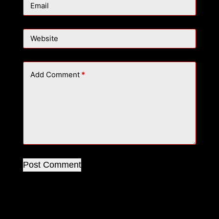
Email
Website
Add Comment
*
Post Comment