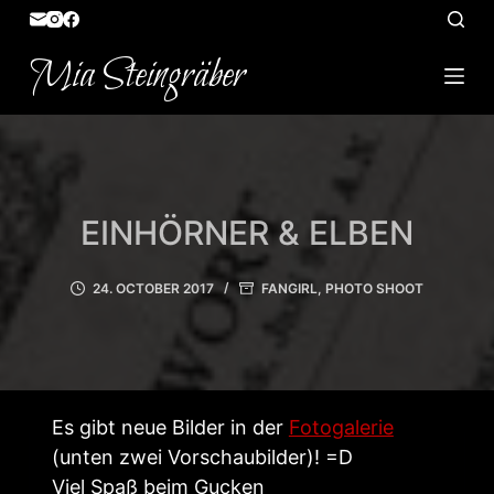
S
k
Mia Steingräber
i
p
t
o
c
EINHÖRNER & ELBEN
o
n
24. OCTOBER 2017
FANGIRL
,
PHOTO SHOOT
t
e
n
t
Es gibt neue Bilder in der
Fotogalerie
(unten zwei Vorschaubilder)! =D
Viel Spaß beim Gucken