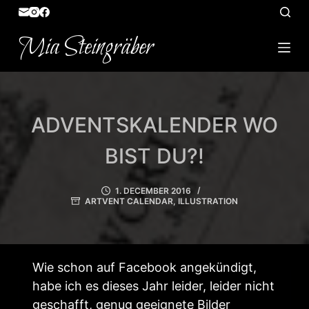
S
k
Mia Steingräber
i
p
t
o
ADVENTSKALENDER WO
c
o
BIST DU?!
n
t
1. DECEMBER 2016
e
ARTVENT CALENDAR
,
ILLUSTRATION
n
t
Wie schon auf Facebook angekündigt,
habe ich es dieses Jahr leider, leider nicht
geschafft, genug geeignete Bilder