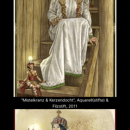
“Mistelkranz & Kerzendocht”, Aquarell(stifte) &
Filzstift, 2011