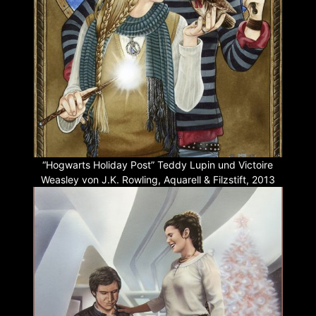
“Hogwarts Holiday Post” Teddy Lupin und Victoire
Weasley von J.K. Rowling, Aquarell & Filzstift, 2013