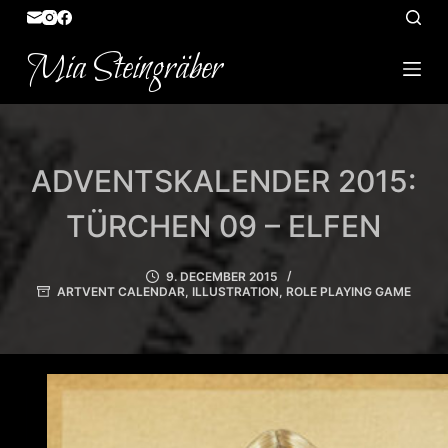
S
k
Mia Steingräber
i
p
t
o
ADVENTSKALENDER 2015:
c
o
TÜRCHEN 09 – ELFEN
n
t
9. DECEMBER 2015
e
ARTVENT CALENDAR
,
ILLUSTRATION
,
ROLE PLAYING GAME
n
t