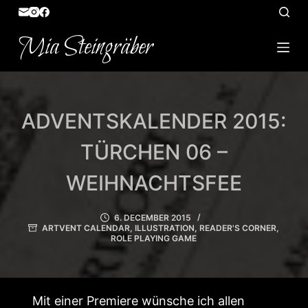
S
k
Mia Steingräber
i
p
t
o
ADVENTSKALENDER 2015:
c
o
TÜRCHEN 06 –
n
WEIHNACHTSFEE
t
e
6. DECEMBER 2015
n
ARTVENT CALENDAR
,
ILLUSTRATION
,
READER'S CORNER
,
t
ROLE PLAYING GAME
Mit einer Premiere wünsche ich allen