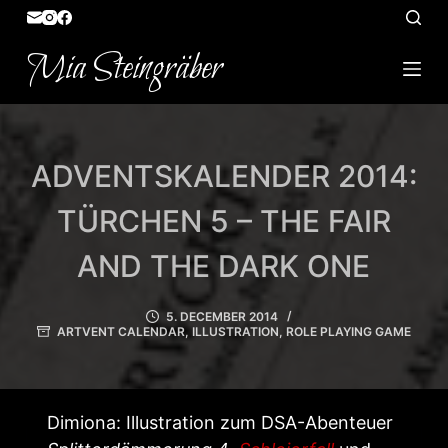
S
k
Mia Steingräber
i
p
t
o
ADVENTSKALENDER 2014:
c
o
TÜRCHEN 5 – THE FAIR
n
AND THE DARK ONE
t
e
5. DECEMBER 2014
n
ARTVENT CALENDAR
,
ILLUSTRATION
,
ROLE PLAYING GAME
t
Dimiona: Illustration zum DSA-Abenteuer