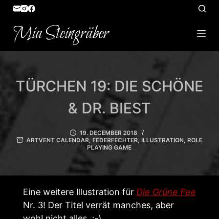
S
k
Mia Steingräber
i
p
t
o
TÜRCHEN 19: DIE SCHÖNE
c
o
& DR. BIEST
n
t
19. DECEMBER 2018
ARTVENT CALENDAR
,
FEDERFECHTER
,
ILLUSTRATION
,
ROLE
e
PLAYING GAME
n
t
Eine weitere Illustration für
Die Grüne Fee
Nr. 3! Der Titel verrät manches, aber
wohl nicht alles. ;-)