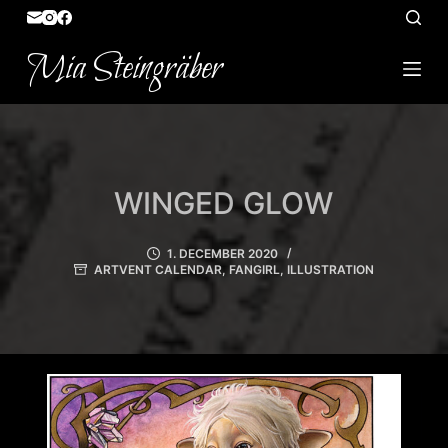
S
k
Mia Steingräber
i
p
t
o
c
WINGED GLOW
o
n
1. DECEMBER 2020
t
ARTVENT CALENDAR
,
FANGIRL
,
ILLUSTRATION
e
n
t