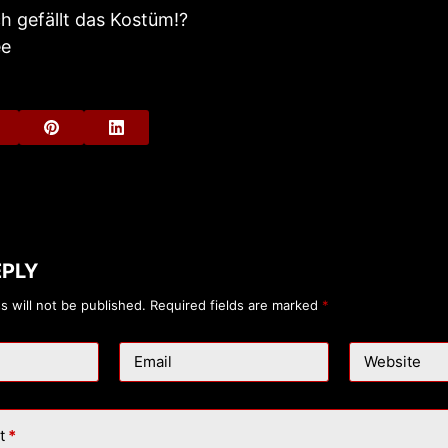
ch gefällt das Kostüm!?
ee
EPLY
s will not be published.
Required fields are marked
*
Email
Website
t
*