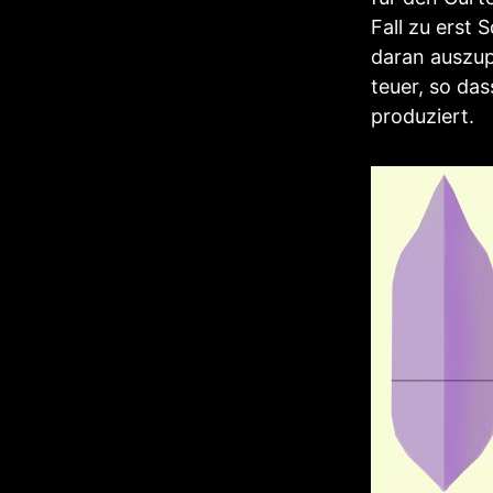
Fall zu erst 
daran auszupr
teuer, so da
produziert.