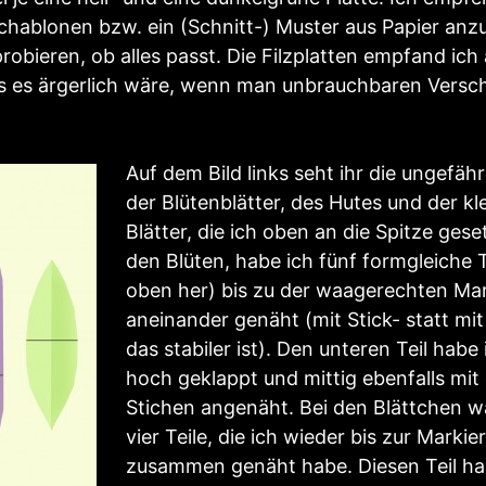
Schablonen bzw. ein (Schnitt-) Muster aus Papier anz
obieren, ob alles passt. Die Filzplatten empfand ich 
ss es ärgerlich wäre, wenn man unbrauchbaren Versch
Auf dem Bild links seht ihr die ungefä
der Blütenblätter, des Hutes und der k
Blätter, die ich oben an die Spitze gese
den Blüten, habe ich fünf formgleiche T
oben her) bis zu der waagerechten Ma
aneinander genäht (mit Stick- statt mi
das stabiler ist). Den unteren Teil habe
hoch geklappt und mittig ebenfalls mit
Stichen angenäht. Bei den Blättchen w
vier Teile, die ich wieder bis zur Markie
zusammen genäht habe. Diesen Teil ha