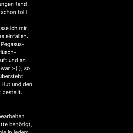
ungen fand
schon toll!
sse ich mir
s einfallen.
s Pegasus-
Plüsch-
auft und an
ar :-( ), so
 übersteht
n Hut und den
bestellt.
bearbeiten
tte benötigt,
hle in jedem