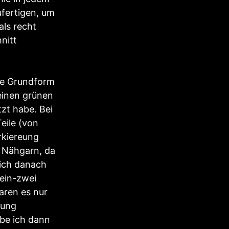
ufertigen, um
als recht
nitt
hre Grundform
leinen grünen
tzt habe. Bei
eile (von
rkiereung
t Nähgarn, da
 ich danach
 ein-zwei
aren es nur
rung
be ich dann