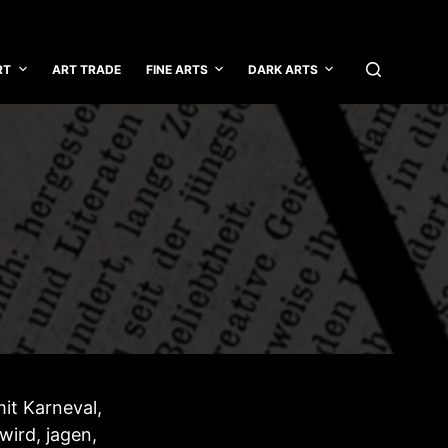
RT
ART TRADE
FINE ARTS
DARK ARTS
it Karneval,
wird, jagen,