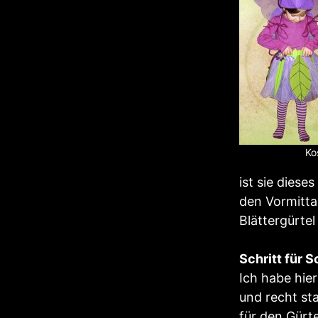
Ko
ist sie diese
den Vormitta
Blättergürtel
Schritt für S
Ich habe hier
und recht sta
für den Gürte