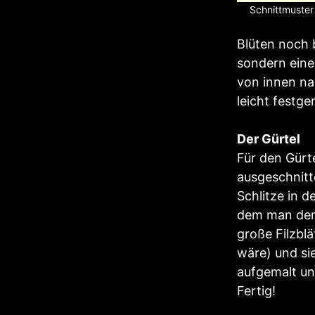
Schnittmuster
Blüten noch 
sondern eine
von innen na
leicht festge
Der Gürtel
Für den Gürt
ausgeschnitt
Schlitze in d
dem man den 
große Filzbl
wäre) und si
aufgemalt un
Fertig!