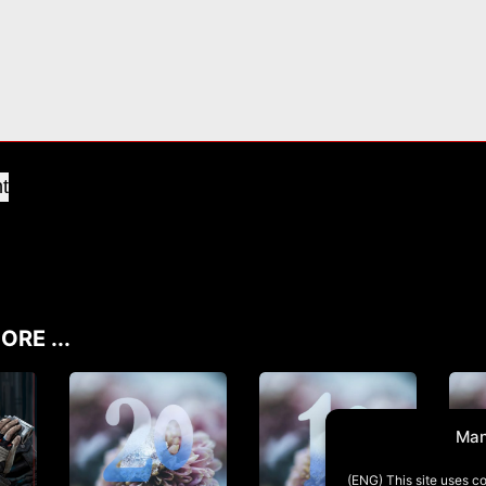
t
ORE ...
Man
(ENG) This site uses co