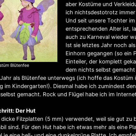
aber Kostüme und Verkleid
ich nichtsdestotrotz immer 
Und seit unsere Tochter im
entsprechenden Alter ist, la
auch zu Karneval wieder wa
Ist sie letztes Jahr noch al
Einhorn gegangen (so ein 
Einteiler, der komplett gek
stüm Blütenfee
dem nichts selbst gemacht w
s Jahr als Blütenfee unterwegs (ich hoffe das Kostüm
g im Kindergarten!). Diesmal habe ich zumindest de
 selbst gemacht. Rock und Flügel habe ich im Internet 
chritt: Der Hut
 dicke Filzplatten (5 mm) verwendet, weil sie gut zu 
bil sind. Für den Hut habe ich etwas mehr als eine Pla
l je eine hell- und eine dunkelgrüne Platte. Ich empfe