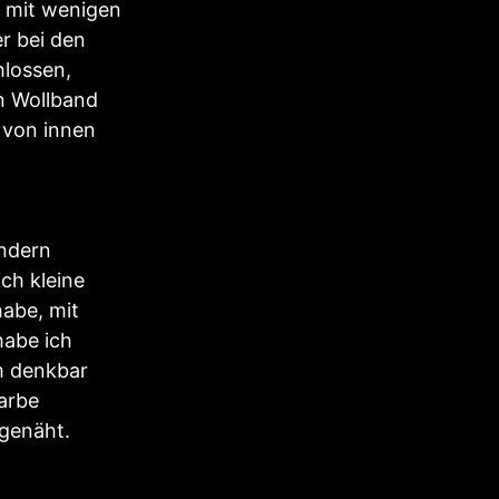
r mit wenigen
r bei den
hlossen,
in Wollband
 von innen
ändern
ch kleine
habe, mit
habe ich
rm denkbar
farbe
ngenäht.