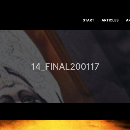
START
ARTICLES
A
14_FINAL200117