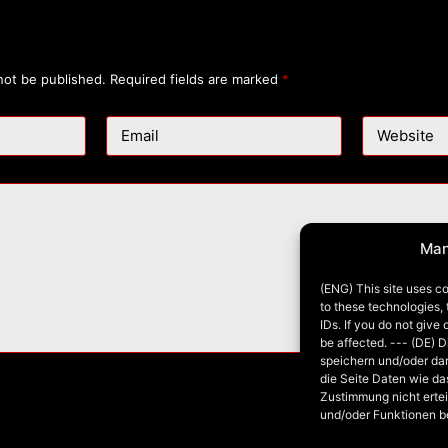
not be published.
Required fields are marked
*
Email
Website
Man
(ENG) This site uses co
to these technologies,
IDs. If you do not give
be affected. --- (DE) 
speichern und/oder da
die Seite Daten wie da
Zustimmung nicht ertei
und/oder Funktionen b