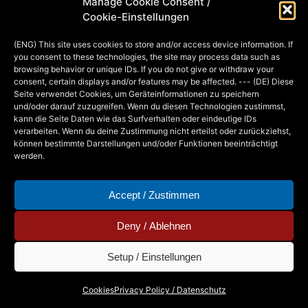
Manage Cookie Consent /
herzlich den Gewinnern des Deutschen
Cookie-Einstellungen
Rollenspielpreises gratulieren! In der
(ENG) This site uses cookies to store and/or access device information. If
Kategorie Bestes Grundregelwerk hat
you consent to these technologies, the site may process data such as
browsing behavior or unique IDs. If you do not give or withdraw your
es “Reiter der Schwarzen Sonne” auf
consent, certain displays and/or features may be affected. --- (DE) Diese
Platz 1. geschafft, in der Kategorie
Seite verwendet Cookies, um Geräteinformationen zu speichern
und/oder darauf zuzugreifen. Wenn du diesen Technologien zustimmst,
Zubehör “Splittermond – die Welt” !
kann die Seite Daten wie das Surfverhalten oder eindeutige IDs
Meiner Meinung nach sind…
verarbeiten. Wenn du deine Zustimmung nicht erteilst oder zurückziehst,
können bestimmte Darstellungen und/oder Funktionen beeinträchtigt
werden.
MIA
16. JUNE 2014
Accept / Zustimmen
Deny / Ablehnen
Setup / Einstellungen
Copyright © 2026 - Mia Steingräber. All Rights
Cookies
Privacy Policy / Datenschutz
Reserved.