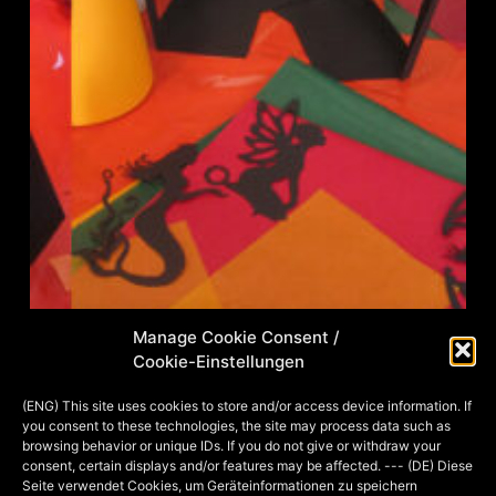
Manage Cookie Consent /
Cookie-Einstellungen
Bei uns in der Region üblich, finden
jedes Jahr zu St. Martin
(ENG) This site uses cookies to store and/or access device information. If
you consent to these technologies, the site may process data such as
Laternenumzüge statt, für die ich den
browsing behavior or unique IDs. If you do not give or withdraw your
Kindern immer neue Laternen bastele.
consent, certain displays and/or features may be affected. --- (DE) Diese
Seite verwendet Cookies, um Geräteinformationen zu speichern
Dieses Jahr gibt es für meine ältere