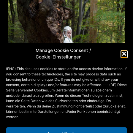
Manage Cookie Consent /
Cookie-Einstellungen
(ENG) This site uses cookies to store and/or access device information. If
you consent to these technologies, the site may process data such as
browsing behavior or unique IDs. If you do not give or withdraw your
consent, certain displays and/or features may be affected. --- (DE) Diese
Seite verwendet Cookies, um Geräteinformationen zu speichern
und/oder darauf zuzugreifen. Wenn du diesen Technologien zustimmst,
Es gibt neue Bilder in der Fotogalerie
kann die Seite Daten wie das Surfverhalten oder eindeutige IDs
verarbeiten. Wenn du deine Zustimmung nicht erteilst oder zurückziehst,
(unten zwei Vorschaubilder)! =D Viel
können bestimmte Darstellungen und/oder Funktionen beeinträchtigt
Spaß beim Gucken Eure Mia
werden.