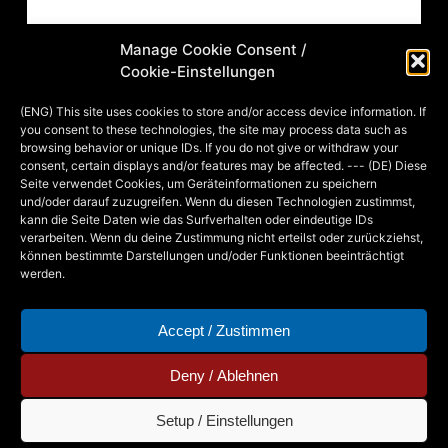
08 – APOCALASTICO
Manage Cookie Consent /
Bleistift, Airbrush und Aquarell auf
Cookie-Einstellungen
Papier. “Fantastico! Fabuloso!
Apocalyptico! Ab Oktober 2016
(ENG) This site uses cookies to store and/or access device information. If
you consent to these technologies, the site may process data such as
gastiert der Circo Apocalástico auch in
browsing behavior or unique IDs. If you do not give or withdraw your
ihrer Nähe! Werden sie Zeuge
consent, certain displays and/or features may be affected. --- (DE) Diese
Seite verwendet Cookies, um Geräteinformationen zu speichern
waghalsiger Geschehnisse und
und/oder darauf zuzugreifen. Wenn du diesen Technologien zustimmst,
spektakulärer Szenen! Verpassen sie
kann die Seite Daten wie das Surfverhalten oder eindeutige IDs
verarbeiten. Wenn du deine Zustimmung nicht erteilst oder zurückziehst,
nicht den (erneuten) Eintritt in die Welt
können bestimmte Darstellungen und/oder Funktionen beeinträchtigt
von Eis&Dampf mit…
werden.
Accept / Zustimmen
MIA
8. DECEMBER 2015
Deny / Ablehnen
Setup / Einstellungen