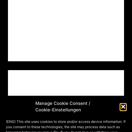
erinnern, worum es genau ging, doch
ich war sofort inspiriert, etwas
zusammen mit anderen Künstlern
machen…
MIA
11. FEBRUARY 2016
ARTVENT CALENDAR
,
ILLUSTRATION
ADVENTSKALENDER 2015: TÜRCHEN
13 – ALPHA CENTAURI FINEST
Manage Cookie Consent /
Cookie-Einstellungen
Airbrush, Acryl und Buntstifte auf
Papier. Schon letztes Jahr hatte ich
(ENG) This site uses cookies to store and/or access device information. If
you consent to these technologies, the site may process data such as
den Impuls ein Projekt zusammen mit