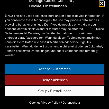
Manage Cookie Consent /
Kerzendocht), was Bilder bezeichnet,
Cookie-Einstellungen
die von einzelnen Mitgliedern einer
(ENG) This site uses cookies to store and/or access device information. If
freiwilligen Jury (soweit ich weiß)
you consent to these technologies, the site may process data such as
ausgewählt und prominent präsentiert
browsing behavior or unique IDs. If you do not give or withdraw your
consent, certain displays and/or features may be affected. --- (DE) Diese
werden. Jeden Tag gibt…
Seite verwendet Cookies, um Geräteinformationen zu speichern
und/oder darauf zuzugreifen. Wenn du diesen Technologien zustimmst,
kann die Seite Daten wie das Surfverhalten oder eindeutige IDs
verarbeiten. Wenn du deine Zustimmung nicht erteilst oder zurückziehst,
MIA
4. DECEMBER 2014
können bestimmte Darstellungen und/oder Funktionen beeinträchtigt
werden.
Accept / Zustimmen
Deny / Ablehnen
Setup / Einstellungen
Copyright © 2026 - Mia Steingräber. All Rights
Cookies
Privacy Policy / Datenschutz
Reserved.