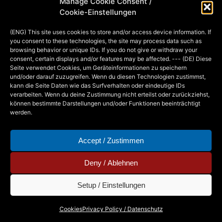
Manage Cookie Consent /
Oktober bis zum 2. November) zu
Cookie-Einstellungen
verspüren, habe ich mir das Day of the
(ENG) This site uses cookies to store and/or access device information. If
Dead Activity Book besorgt, das mit
you consent to these technologies, the site may process data such as
wunderbaren Illustrationen von…
browsing behavior or unique IDs. If you do not give or withdraw your
consent, certain displays and/or features may be affected. --- (DE) Diese
Seite verwendet Cookies, um Geräteinformationen zu speichern
und/oder darauf zuzugreifen. Wenn du diesen Technologien zustimmst,
MIA
29. OCTOBER 2014
kann die Seite Daten wie das Surfverhalten oder eindeutige IDs
verarbeiten. Wenn du deine Zustimmung nicht erteilst oder zurückziehst,
können bestimmte Darstellungen und/oder Funktionen beeinträchtigt
werden.
Accept / Zustimmen
Deny / Ablehnen
Setup / Einstellungen
Copyright © 2026 - Mia Steingräber. All Rights
Cookies
Privacy Policy / Datenschutz
Reserved.