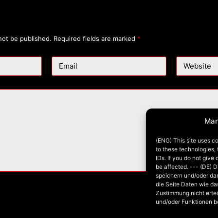
not be published.
Required fields are marked
*
Email
Website
Man
(ENG) This site uses co
to these technologies,
IDs. If you do not give
be affected. --- (DE) 
speichern und/oder da
die Seite Daten wie da
Zustimmung nicht ertei
und/oder Funktionen b