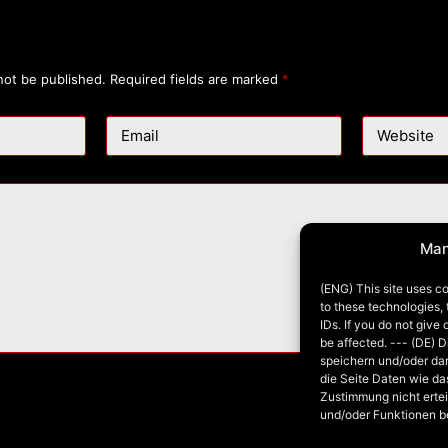
not be published.
Required fields are marked
*
Email
Website
Man
(ENG) This site uses co
to these technologies,
IDs. If you do not give
be affected. --- (DE) 
speichern und/oder da
die Seite Daten wie da
Zustimmung nicht ertei
und/oder Funktionen b