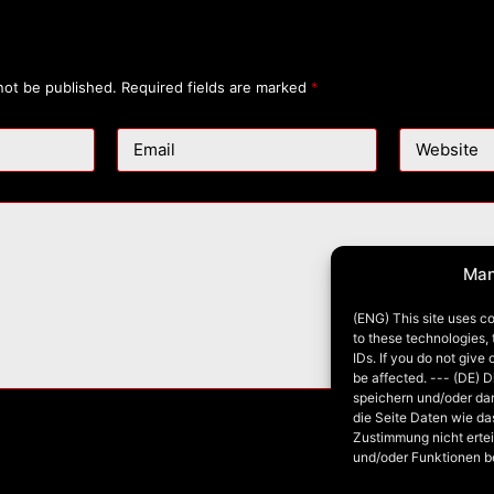
not be published.
Required fields are marked
*
Email
Website
Man
(ENG) This site uses co
to these technologies,
IDs. If you do not give
be affected. --- (DE) 
speichern und/oder da
die Seite Daten wie da
Zustimmung nicht ertei
und/oder Funktionen b