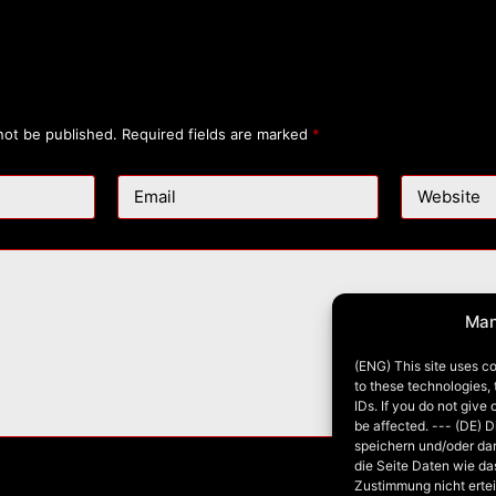
not be published.
Required fields are marked
*
Email
Website
Man
(ENG) This site uses co
to these technologies,
IDs. If you do not give
be affected. --- (DE) 
speichern und/oder da
die Seite Daten wie da
Zustimmung nicht ertei