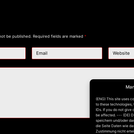
not be published.
Required fields are marked
*
Email
Website
Man
(ENG) This site uses co
to these technologies,
IDs. If you do not give
be affected. --- (DE) 
speichern und/oder da
die Seite Daten wie da
Zustimmung nicht ertei