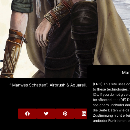
Man
(ENG) This site uses co
” Manwes Schatten”, Airbrush & Aquarell, ca. DIN A4, 2019
to these technologies,
IDs. If you do not give
be affected. --- (DE) 
speichern und/oder da
die Seite Daten wie da
Zustimmung nicht ertei
und/oder Funktionen b