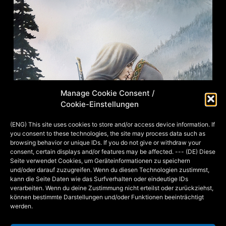
Manage Cookie Consent /
Cookie-Einstellungen
(ENG) This site uses cookies to store and/or access device information. If
you consent to these technologies, the site may process data such as
browsing behavior or unique IDs. If you do not give or withdraw your
consent, certain displays and/or features may be affected. --- (DE) Diese
Seite verwendet Cookies, um Geräteinformationen zu speichern
und/oder darauf zuzugreifen. Wenn du diesen Technologien zustimmst,
kann die Seite Daten wie das Surfverhalten oder eindeutige IDs
verarbeiten. Wenn du deine Zustimmung nicht erteilst oder zurückziehst,
“Songbird and eagle”, Airbrush & Aquarell, ca. DIN A3 hoch,
können bestimmte Darstellungen und/oder Funktionen beeinträchtigt
2019
werden.