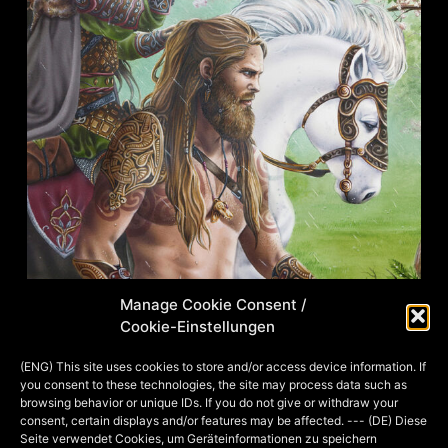
Manage Cookie Consent /
Cookie-Einstellungen
Aquarell & Airbrush, 49,5 x 30cm, 2019
Die von J.R.R. Tolkien erschaffenen
(ENG) This site uses cookies to store and/or access device information. If
you consent to these technologies, the site may process data such as
Valar Orome, der große Jäger, sein
browsing behavior or unique IDs. If you do not give or withdraw your
Ross Nahar und Tulkas, der
consent, certain displays and/or features may be affected. --- (DE) Diese
Seite verwendet Cookies, um Geräteinformationen zu speichern
Faustkämpfer, auf der Jagd nach