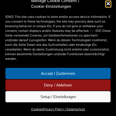
Manage Cookie Consent /
gewundert, dass bislang so gut wie
Cookie-Einstellungen
keine Kommentare hinterlassen
(ENG) This site uses cookies to store and/or access device information. If
wurden. Noch nicht einmal so
you consent to these technologies, the site may process data such as
konstruktive Anmerkungen…
browsing behavior or unique IDs. If you do not give or withdraw your
consent, certain displays and/or features may be affected. --- (DE) Diese
Seite verwendet Cookies, um Geräteinformationen zu speichern
und/oder darauf zuzugreifen. Wenn du diesen Technologien zustimmst,
MIA
2. DECEMBER 2013
kann die Seite Daten wie das Surfverhalten oder eindeutige IDs
verarbeiten. Wenn du deine Zustimmung nicht erteilst oder zurückziehst,
können bestimmte Darstellungen und/oder Funktionen beeinträchtigt
werden.
Accept / Zustimmen
Deny / Ablehnen
Setup / Einstellungen
Copyright © 2026 - Mia Steingräber. All Rights
Cookies
Privacy Policy / Datenschutz
Reserved.