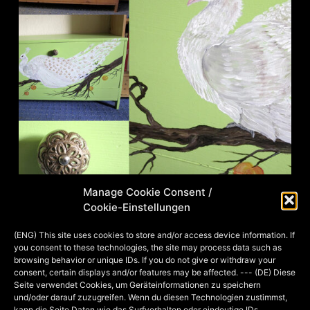
Manage Cookie Consent /
Cookie-Einstellungen
Endlich ist mal ein wenig Zeit auch
(ENG) This site uses cookies to store and/or access device information. If
you consent to these technologies, the site may process data such as
Dinge außer der Reihe zu machen, zu
browsing behavior or unique IDs. If you do not give or withdraw your
denen mein Mann Tobi und ich sonst
consent, certain displays and/or features may be affected. --- (DE) Diese
Seite verwendet Cookies, um Geräteinformationen zu speichern
nicht kommen. Wie z. B. meine olle
und/oder darauf zuzugreifen. Wenn du diesen Technologien zustimmst,
Kiste neu zu bemalen und einen im
kann die Seite Daten wie das Surfverhalten oder eindeutige IDs