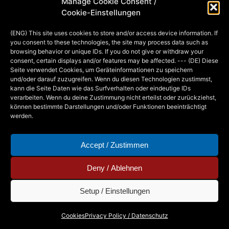
Manage Cookie Consent /
Deckblatt! :-) )habe ich das Buch Relax
Cookie-Einstellungen
Art – Zen Art voller Muster mit Step-
(ENG) This site uses cookies to store and/or access device information. If
by-Step-Anleitungen zum
you consent to these technologies, the site may process data such as
Nachzeichnen, leeren Silhouetten, die
browsing behavior or unique IDs. If you do not give or withdraw your
consent, certain displays and/or features may be affected. --- (DE) Diese
gefüllt werden können, und komplett…
Seite verwendet Cookies, um Geräteinformationen zu speichern
und/oder darauf zuzugreifen. Wenn du diesen Technologien zustimmst,
kann die Seite Daten wie das Surfverhalten oder eindeutige IDs
verarbeiten. Wenn du deine Zustimmung nicht erteilst oder zurückziehst,
MIA
8. DECEMBER 2015
können bestimmte Darstellungen und/oder Funktionen beeinträchtigt
werden.
Accept / Zustimmen
Deny / Ablehnen
Setup / Einstellungen
Copyright © 2026 - Mia Steingräber. All Rights
Cookies
Privacy Policy / Datenschutz
Reserved.