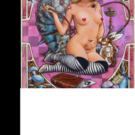
Das Bild ist schon etwas älter (von
2016) und war ursprünglich für ein
Wunderland-Postkartenprojekt
gedacht. Vielleicht wird das mit dem
Projekt ja sogar noch etwas. Wer