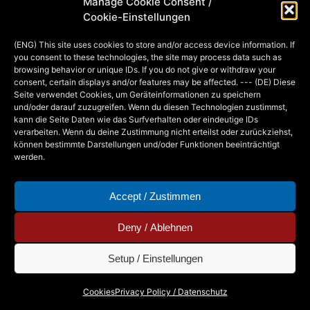
Manage Cookie Consent /
Figuren gehören zur Patchwork-Family
Cookie-Einstellungen
, die es in diversen Formen und Größen
(ENG) This site uses cookies to store and/or access device information. If
gibt. Das Fell habe…
you consent to these technologies, the site may process data such as
browsing behavior or unique IDs. If you do not give or withdraw your
consent, certain displays and/or features may be affected. --- (DE) Diese
Seite verwendet Cookies, um Geräteinformationen zu speichern
MIA
7. DECEMBER 2013
und/oder darauf zuzugreifen. Wenn du diesen Technologien zustimmst,
kann die Seite Daten wie das Surfverhalten oder eindeutige IDs
verarbeiten. Wenn du deine Zustimmung nicht erteilst oder zurückziehst,
können bestimmte Darstellungen und/oder Funktionen beeinträchtigt
werden.
Accept / Zustimmen
Deny / Ablehnen
Setup / Einstellungen
Copyright © 2026 - Mia Steingräber. All Rights
Cookies
Privacy Policy / Datenschutz
Reserved.