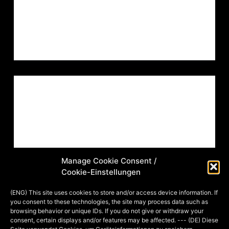
Technik ist Öl auf Leinwand.
MIA
17. DECEMBER 2013
ILLUSTRATION
,
ROLE PLAYING GAME
NEU ERSCHIENEN: MYRUNHALL –
EINE IMPERIALE PROVINZ
Endlich nochmal Myranor! Heute
Manage Cookie Consent /
erscheint mit Myrunhall – Eine
Cookie-Einstellungen
imperiale Provinz eine
Regionalbeschreibung die, weil sie sich
(ENG) This site uses cookies to store and/or access device information. If
you consent to these technologies, the site may process data such as
“nur” mit einer der Provinzen
browsing behavior or unique IDs. If you do not give or withdraw your
beschäftigt, etwas mehr
consent, certain displays and/or features may be affected. --- (DE) Diese