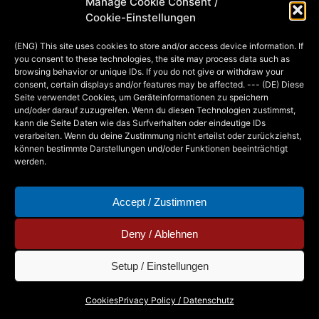
Manage Cookie Consent /
habe mir diese Nemo-Variante selbst
Cookie-Einstellungen
überlegt, da mir alles, was ich im Netz
(ENG) This site uses cookies to store and/or access device information. If
gefunden habe, nicht gefallen hat.)…
you consent to these technologies, the site may process data such as
browsing behavior or unique IDs. If you do not give or withdraw your
consent, certain displays and/or features may be affected. --- (DE) Diese
Seite verwendet Cookies, um Geräteinformationen zu speichern
MIA
26. OCTOBER 2013
und/oder darauf zuzugreifen. Wenn du diesen Technologien zustimmst,
kann die Seite Daten wie das Surfverhalten oder eindeutige IDs
verarbeiten. Wenn du deine Zustimmung nicht erteilst oder zurückziehst,
können bestimmte Darstellungen und/oder Funktionen beeinträchtigt
werden.
Accept / Zustimmen
Deny / Ablehnen
Setup / Einstellungen
Copyright © 2026 - Mia Steingräber. All Rights
Cookies
Privacy Policy / Datenschutz
Reserved.