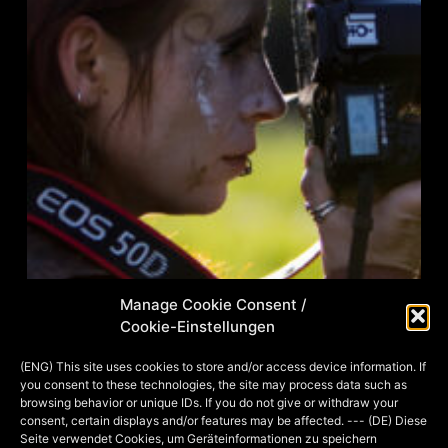
Manage Cookie Consent /
Cookie-Einstellungen
Wie der ein oder die andere bestimmt
schon mitbekommen hat, sind
(ENG) This site uses cookies to store and/or access device information. If
you consent to these technologies, the site may process data such as
Fotoshootings bei mir in den letzten
browsing behavior or unique IDs. If you do not give or withdraw your
zwei Jahren zu einem lieben Hobby
consent, certain displays and/or features may be affected. --- (DE) Diese
Seite verwendet Cookies, um Geräteinformationen zu speichern
geworden. Wir sind eine kleine Gruppe