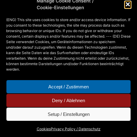
Manage Cookie Consent /
den öffentlichen Gebrauch nicht
Cookie-Einstellungen
geeignet)
(ENG) This site uses cookies to store and/or access device information. If
you consent to these technologies, the site may process data such as
browsing behavior or unique IDs. If you do not give or withdraw your
MIA
3. FEBRUARY 2016
consent, certain displays and/or features may be affected. --- (DE) Diese
Seite verwendet Cookies, um Geräteinformationen zu speichern
und/oder darauf zuzugreifen. Wenn du diesen Technologien zustimmst,
kann die Seite Daten wie das Surfverhalten oder eindeutige IDs
verarbeiten. Wenn du deine Zustimmung nicht erteilst oder zurückziehst,
können bestimmte Darstellungen und/oder Funktionen beeinträchtigt
werden.
Accept / Zustimmen
Deny / Ablehnen
Setup / Einstellungen
Copyright © 2026 - Mia Steingräber. All Rights
Cookies
Privacy Policy / Datenschutz
Reserved.