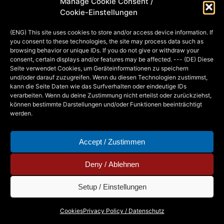
Manage Cookie Consent /
gestartet! Wenn mein Name dabei in
Cookie-Einstellungen
der Kategorie “Bester Grafiker” (jup,
(ENG) This site uses cookies to store and/or access device information. If
zähle ich als Frau…
you consent to these technologies, the site may process data such as
browsing behavior or unique IDs. If you do not give or withdraw your
consent, certain displays and/or features may be affected. --- (DE) Diese
Seite verwendet Cookies, um Geräteinformationen zu speichern
MIA
12. MAY 2015
und/oder darauf zuzugreifen. Wenn du diesen Technologien zustimmst,
kann die Seite Daten wie das Surfverhalten oder eindeutige IDs
verarbeiten. Wenn du deine Zustimmung nicht erteilst oder zurückziehst,
können bestimmte Darstellungen und/oder Funktionen beeinträchtigt
werden.
Accept / Zustimmen
Deny / Ablehnen
Setup / Einstellungen
Copyright © 2026 - Mia Steingräber. All Rights
Cookies
Privacy Policy / Datenschutz
Reserved.