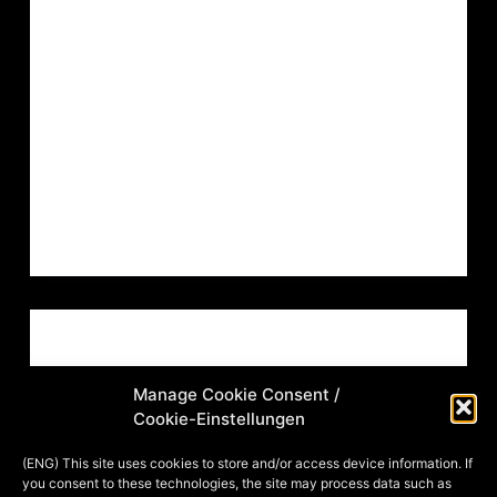
(haha, da müsst ihr schon selbst nach
lesen ;-)…obwohl, der kitschige
Hintergrund könnte schon ein Hinweis
sein…)) aus Rick Riordans
Jugendbuchreihe Helden des Olymp
*seufz*.
MIA
22. DECEMBER 2013
ARTVENT CALENDAR
,
FANGIRL
,
ILLUSTRATION
,
READER'S CORNER
Manage Cookie Consent /
TÜRCHEN 8: WHO´S GONNA HOLD
Cookie-Einstellungen
ME (BACK) NOW?
(ENG) This site uses cookies to store and/or access device information. If
you consent to these technologies, the site may process data such as
Türchen 8 (einen fröhlichen