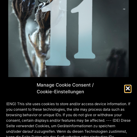
Manage Cookie Consent /
Cookie-Einstellungen
Wie der ein oder andere vielleicht weiß,
(ENG) This site uses cookies to store and/or access device information. If
you consent to these technologies, the site may process data such as
ist neben dem Malen/Zeichnen das
browsing behavior or unique IDs. If you do not give or withdraw your
Hobby Foto-Shootings seit ein paar
consent, certain displays and/or features may be affected. --- (DE) Diese
Seite verwendet Cookies, um Geräteinformationen zu speichern
Jahren bei mir ganz vorne mit dabei!
und/oder darauf zuzugreifen. Wenn du diesen Technologien zustimmst,
Dieses Jahr hatten wir mit unserer
kann die Seite Daten wie das Surfverhalten oder eindeutige IDs