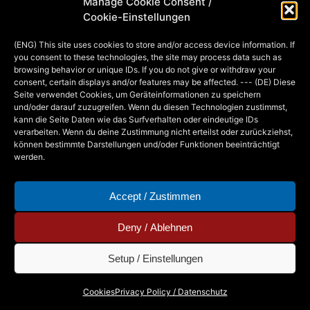
Manage Cookie Consent /
Internet-Serie Wienerland, die von der
Cookie-Einstellungen
wunderbaren Lydia Obute gespielt
(ENG) This site uses cookies to store and/or access device information. If
werden wird. Wollt ihr mehr zur Serie
you consent to these technologies, the site may process data such as
wissen, dann schaut auf die…
browsing behavior or unique IDs. If you do not give or withdraw your
consent, certain displays and/or features may be affected. --- (DE) Diese
Seite verwendet Cookies, um Geräteinformationen zu speichern
und/oder darauf zuzugreifen. Wenn du diesen Technologien zustimmst,
MIA
30. APRIL 2014
kann die Seite Daten wie das Surfverhalten oder eindeutige IDs
verarbeiten. Wenn du deine Zustimmung nicht erteilst oder zurückziehst,
können bestimmte Darstellungen und/oder Funktionen beeinträchtigt
werden.
Accept / Zustimmen
Deny / Ablehnen
Setup / Einstellungen
Copyright © 2026 - Mia Steingräber. All Rights
Cookies
Privacy Policy / Datenschutz
Reserved.