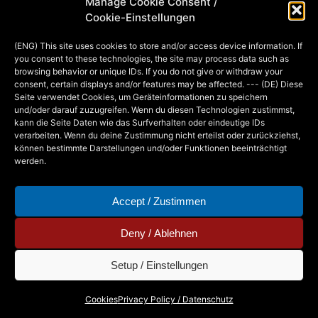
Manage Cookie Consent /
produziere, hier ein Motiv, das beide
Cookie-Einstellungen
Themen verbindet. :-) Fühlt euch frei
(ENG) This site uses cookies to store and/or access device information. If
es auszudrucken und auszumalen! :-)
you consent to these technologies, the site may process data such as
Und…
browsing behavior or unique IDs. If you do not give or withdraw your
consent, certain displays and/or features may be affected. --- (DE) Diese
Seite verwendet Cookies, um Geräteinformationen zu speichern
und/oder darauf zuzugreifen. Wenn du diesen Technologien zustimmst,
MIA
13. JANUARY 2016
kann die Seite Daten wie das Surfverhalten oder eindeutige IDs
verarbeiten. Wenn du deine Zustimmung nicht erteilst oder zurückziehst,
können bestimmte Darstellungen und/oder Funktionen beeinträchtigt
werden.
Accept / Zustimmen
Deny / Ablehnen
Setup / Einstellungen
Copyright © 2026 - Mia Steingräber. All Rights
Cookies
Privacy Policy / Datenschutz
Reserved.