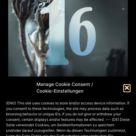
Manage Cookie Consent /
Cookie-Einstellungen
Und noch eine 1:6 Figur, an der ich
(ENG) This site uses cookies to store and/or access device information. If
you consent to these technologies, the site may process data such as
dieses Jahr gebastelt habe. Diesmal
browsing behavior or unique IDs. If you do not give or withdraw your
kein Fantasy-Charakter, sondern Die
consent, certain displays and/or features may be affected. --- (DE) Diese
Seite verwendet Cookies, um Geräteinformationen zu speichern
Grüne Fee herself! =D Sie und ich
und/oder darauf zuzugreifen. Wenn du diesen Technologien zustimmst,
wünschen euch einen schönen 3.
kann die Seite Daten wie das Surfverhalten oder eindeutige IDs